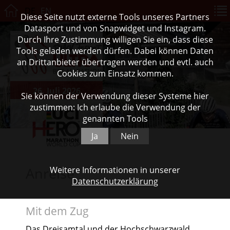
DE
EN
Diese Seite nutzt externe Tools unseres Partners
Datasport und von Snapwidget und Instagram.
Durch Ihre Zustimmung willigen Sie ein, dass diese
Tools geladen werden dürfen. Dabei können Daten
an Drittanbieter übertragen werden und evtl. auch
Cookies zum Einsatz kommen.
26. Juli 2026
Sie können der Verwendung dieser Systeme hier
zustimmen: Ich erlaube die Verwendung der
genannten Tools
Ja
Nein
Anreise
Weitere Informationen in unserer
Datenschutzerklärung
Mit dem Zug
Das Dreisamtal und der Hochschwarzwald