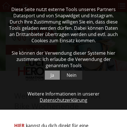
DE
EN
Diese Seite nutzt externe Tools unseres Partners
Datasport und von Snapwidget und Instagram.
Durch Ihre Zustimmung willigen Sie ein, dass diese
Tools geladen werden dürfen. Dabei können Daten
an Drittanbieter übertragen werden und evtl. auch
Cookies zum Einsatz kommen.
26. Juli 2026
Sie können der Verwendung dieser Systeme hier
zustimmen: Ich erlaube die Verwendung der
genannten Tools
Ja
Nein
Werde Helfer am ULTRA
Weitere Informationen in unserer
Datenschutzerklärung
Bike Wochenende
HIER
kannst du dich direkt für eine