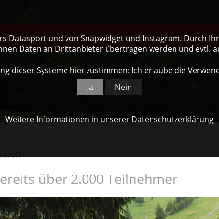
NER
NACHHALTIGKEIT
ÜBER UNS
WORLD CUP
ers Datasport und von Snapwidget und Instagram. Durch Ihre
nnen Daten an Drittanbieter übertragen werden und evtl. 
ng dieser Systeme hier zustimmen: Ich erlaube die Verwen
Ja
Nein
Weitere Informationen in unserer
Datenschutzerklärung
.04.2017
ereits über 2.000 Teilnehmer