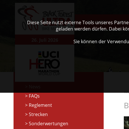
RENNEN
PART
Diese Seite nutzt externe Tools unseres Partn
geladen werden dürfen. Dabei kö
26. Juli 2026
Sie können der Verwendu
News
17
FAQs
B
Reglement
Strecken
Sonderwertungen