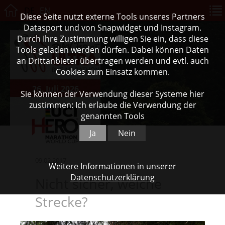
DE
EN
Diese Seite nutzt externe Tools unseres Partners
Datasport und von Snapwidget und Instagram.
Durch Ihre Zustimmung willigen Sie ein, dass diese
Tools geladen werden dürfen. Dabei können Daten
an Drittanbieter übertragen werden und evtl. auch
Cookies zum Einsatz kommen.
26. Juli 2026
Sie können der Verwendung dieser Systeme hier
zustimmen: Ich erlaube die Verwendung der
genannten Tools
Ja
Nein
09.02.2017
Weitere Informationen in unserer
Datenschutzerklärung
Nicht sicher, welche
Strecke?