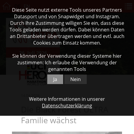
DE
EN
Diese Seite nutzt externe Tools unseres Partners
Datasport und von Snapwidget und Instagram.
Durch Ihre Zustimmung willigen Sie ein, dass diese
Tools geladen werden dürfen. Dabei können Daten
an Drittanbieter übertragen werden und evtl. auch
Cookies zum Einsatz kommen.
26. Juli 2026
Sie können der Verwendung dieser Systeme hier
zustimmen: Ich erlaube die Verwendung der
genannten Tools
Ja
Nein
14.04.2026
Weitere Informationen in unserer
Datenschutzerklärung
Die Black Forest ULTRA
Familie wächst