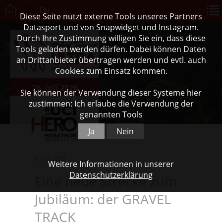
DE
EN
Diese Seite nutzt externe Tools unseres Partners
Datasport und von Snapwidget und Instagram.
Durch Ihre Zustimmung willigen Sie ein, dass diese
Tools geladen werden dürfen. Dabei können Daten
an Drittanbieter übertragen werden und evtl. auch
Cookies zum Einsatz kommen.
26. Juli 2026
Sie können der Verwendung dieser Systeme hier
zustimmen: Ich erlaube die Verwendung der
genannten Tools
Ja
Nein
01.03.2018
Weitere Informationen in unserer
Datenschutzerklärung
Eine neue Strecke zum
Jubiläum: der GRAVEL
TRACK