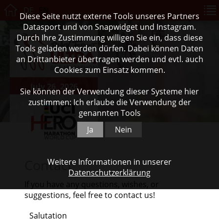
DE
EN
Diese Seite nutzt externe Tools unseres Partners
Datasport und von Snapwidget und Instagram.
Durch Ihre Zustimmung willigen Sie ein, dass diese
Tools geladen werden dürfen. Dabei können Daten
an Drittanbieter übertragen werden und evtl. auch
Cookies zum Einsatz kommen.
July 26, 2026
Sie können der Verwendung dieser Systeme hier
zustimmen: Ich erlaube die Verwendung der
genannten Tools
Ja
Nein
Contact
Weitere Informationen in unserer
Datenschutzerklärung
If you have any questions, wishes, or
suggestions, feel free to contact us!
Salutation